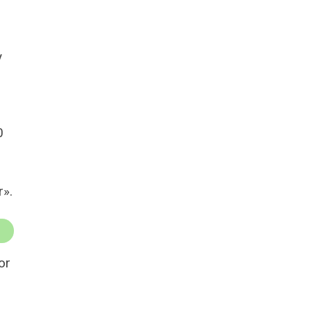
y
0
r».
or