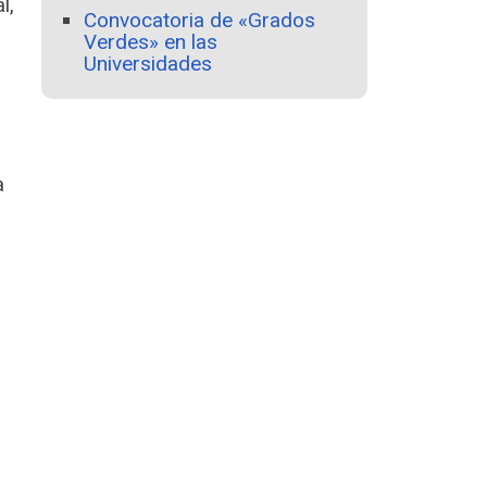
l,
Convocatoria de «Grados
Verdes» en las
Universidades
a