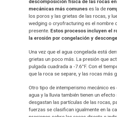
descomposición física de las rocas e
mecánicas más comunes
es la de
romp
los poros y las grietas de las rocas, y l
wedging o cryofracturing es el nombre co
presente.
Estos procesos incluyen el r
la erosión por congelación y desconge
Una vez que el agua congelada está dent
grietas un poco más. La presión que act
pulgada cuadrada a -7.6°F. Con el tiempo
que la roca se separe, y las rocas má
Otro tipo de intemperismo mecánico es e
agua y la lluvia también tienen un efecto
desgastan las partículas de las rocas, 
fuerzas se clasifican igualmente en la c
presiones sobre las rocas directa e indi