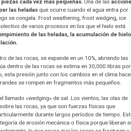
n piezas cada vez más pequeñas.
Una de las
accion
er las heladas
que ocurre cuando el agua entra por
uego se congela. Frost weathering, frost wedging, ice
lectivo de varios procesos en los que el hielo está
ompimiento de las heladas, la acumulación de hielo
lación.
ro de las rocas, se expande en un 10%, abriendo las
úa dentro de las rocas se estima en 30,000 libras por
, esta presión junto con los cambios en el clima hace
s grandes se rompen en fragmentos más pequeños.
l llamado «wedging» de sal. Los vientos, las olas de
 sobre las rocas, ya que son fuerzas físicas que
particularmente durante largos períodos de tiempo. Es
ategoría de erosión mecánica o física porque liberan 
rectamente, lo que causa que las rocas se fracturen y