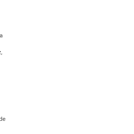
e
la
,
 de