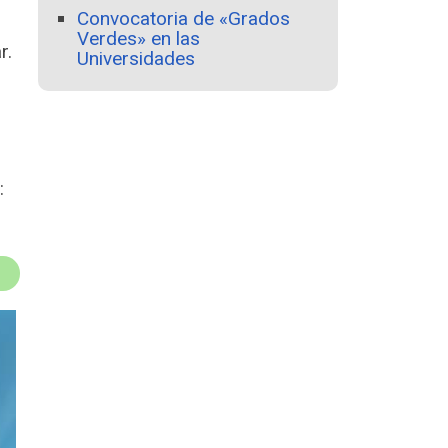
Convocatoria de «Grados
Verdes» en las
r.
Universidades
: