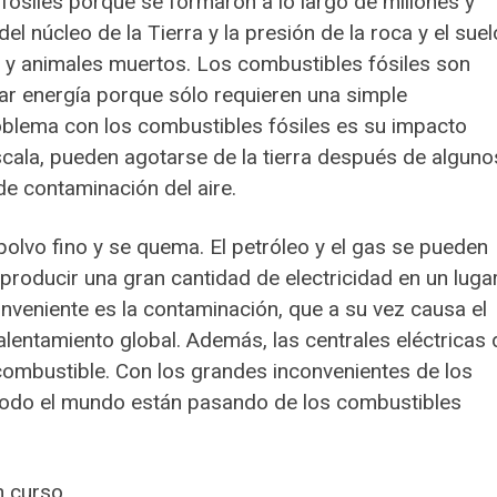
fósiles porque se formaron a lo largo de millones y
el núcleo de la Tierra y la presión de la roca y el suel
as y animales muertos. Los combustibles fósiles son
rar energía porque sólo requieren una simple
oblema con los combustibles fósiles es su impacto
scala, pueden agotarse de la tierra después de alguno
de contaminación del aire.
 polvo fino y se quema. El petróleo y el gas se pueden
oducir una gran cantidad de electricidad en un lugar
nveniente es la contaminación, que a su vez causa el
alentamiento global. Además, las centrales eléctricas 
combustible. Con los grandes inconvenientes de los
e todo el mundo están pasando de los combustibles
n curso