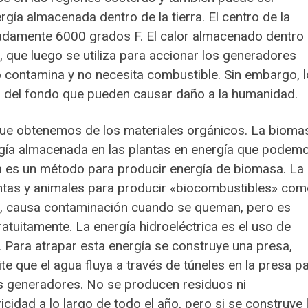
rgía almacenada dentro de la tierra. El centro de la
madamente 6000 grados F. El calor almacenado dentro
or, que luego se utiliza para accionar los generadores
no contamina y no necesita combustible. Sin embargo, 
r del fondo que pueden causar daño a la humanidad.
 que obtenemos de los materiales orgánicos. La bioma
rgía almacenada en las plantas en energía que podem
era es un método para producir energía de biomasa. La
antas y animales para producir «biocombustibles» co
ez, causa contaminación cuando se queman, pero es
ratuitamente. La energía hidroeléctrica es el uso de
. Para atrapar esta energía se construye una presa,
te que el agua fluya a través de túneles en la presa p
los generadores. No se producen residuos ni
cidad a lo largo de todo el año, pero si se construye 