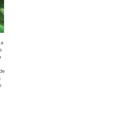
La
s
n
 de
n
e