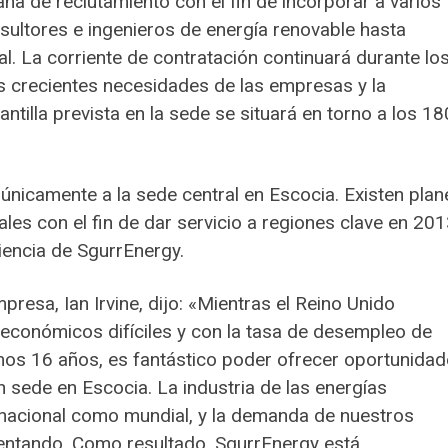
 de reclutamiento con el fin de incorporar a varios
ultores e ingenieros de energía renovable hasta
l. La corriente de contratación continuará durante lo
s crecientes necesidades de las empresas y la
antilla prevista en la sede se situará en torno a los 18
únicamente a la sede central en Escocia. Existen plan
ales con el fin de dar servicio a regiones clave en 201
iencia de SgurrEnergy.
presa, Ian Irvine, dijo: «Mientras el Reino Unido
económicos difíciles y con la tasa de desempleo de
imos 16 años, es fantástico poder ofrecer oportunida
sede en Escocia. La industria de las energías
l nacional como mundial, y la demanda de nuestros
mentando. Como resultado, SgurrEnergy está