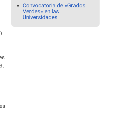
Convocatoria de «Grados
Verdes» en las
s
Universidades
0
es
3,
des