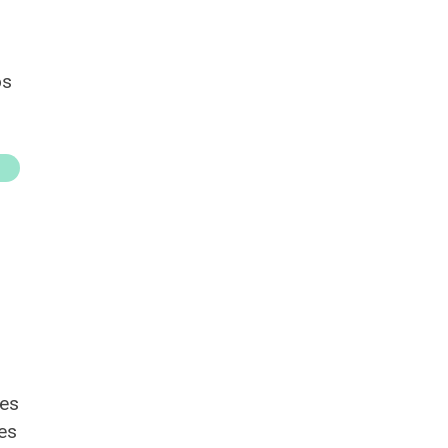
os
les
es