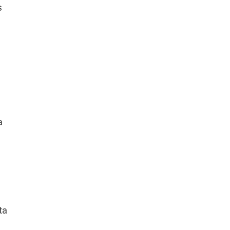
s
a
ta