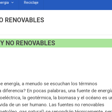
nergia
Reciclaje
O RENOVABLES
Y NO RENOVABLES
de energía, a menudo se escuchan los términos
a diferencia? En pocas palabras, una fuente de energí
droeléctrica, la geotérmica, la biomasa y el océano es u
 vida de un ser humano. Las fuentes no renovables
petróleo, gas natural) se repondrán técnicamente, pe