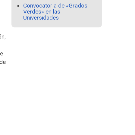
Convocatoria de «Grados
Verdes» en las
Universidades
ón,
de
nde