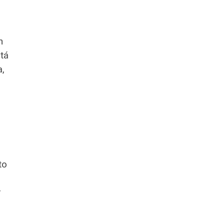
n
tá
a,
s
to
r