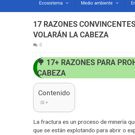
Ecosistema
Medio ambiente
E
17 RAZONES CONVINCENTES 
VOLARÁN LA CABEZA
0
17+ RAZONES PARA PROH
CABEZA
Contenido
La fractura es un proceso de minería que
que se están explotando para abrir o expa