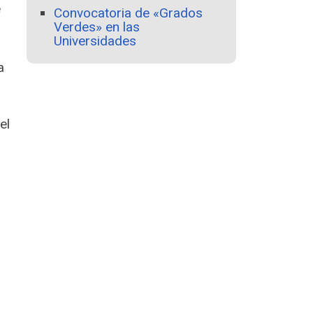
e
Convocatoria de «Grados
Verdes» en las
Universidades
a
el