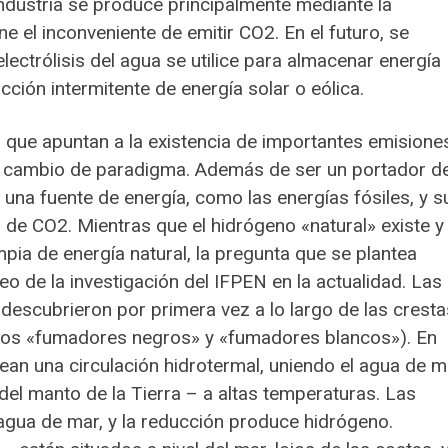
 industria se produce principalmente mediante la
e el inconveniente de emitir CO2. En el futuro, se
ectrólisis del agua se utilice para almacenar energía
ón intermitente de energía solar o eólica.
que apuntan a la existencia de importantes emisione
un cambio de paradigma. Además de ser un portador d
 una fuente de energía, como las energías fósiles, y s
 de CO2. Mientras que el hidrógeno «natural» existe y
pia de energía natural, la pregunta que se plantea
leo de la investigación del IFPEN en la actualidad. Las
escubrieron por primera vez a lo largo de las cresta
ados «fumadores negros» y «fumadores blancos»). En
ean una circulación hidrotermal, uniendo el agua de m
del manto de la Tierra – a altas temperaturas. Las
 agua de mar, y la reducción produce hidrógeno.