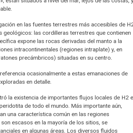
están situados a nivel del mar, lejos de las costas, 
able.
igación en las fuentes terrestres más accesibles de H2
geológicos: las cordilleras terrestres que contienen
pecífica expone las rocas derivadas del manto a la
iones intracontinentales (regiones intraplate) y, en
cratones precámbricos) situadas en su centro.
ce referencia ocasionalmente a estas emanaciones de
xploradas en detalle.
tró la existencia de importantes flujos locales de H2 
peridotita de todo el mundo. Más importante aún,
an una característica común en las regiones
 son escasos en la mayoría de los sitios, se
anciales en algunas áreas. Los diversos fluidos