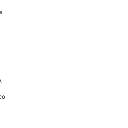
e
A
CO